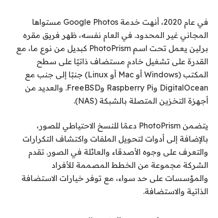
في عام 2020، أنهت خدمة Google Photos مستواها
المجاني غير المحدود. في العام نفسه، ظهر فريق مقره
برلين يعمل تحت اسم PhotoPrism كبديل من نوع ما، مع
القدرة على تشغيل خادم مستضاف ذاتيًا على سطح
المكتب (Windows أو Mac أو Linux) جنبًا إلى جنب مع
DigitalOcean وRaspberry Pi وFreeBSD. والعديد من
أجهزة التخزين المتصلة بالشبكة (NAS).
يتضمن PhotoPrism دعمًا للنسخ الاحتياطي للصور،
بالإضافة إلى أدوات لتحويل الملفات واكتشاف التكرارات
والتعرف على وجوه الأصدقاء والعائلة في الصور. تقدم
الشركة مجموعة من الخطط المصممة للأفراد
والمؤسسات على حد سواء، مع توفر خيارات الاستضافة
الذاتية والاستضافة.