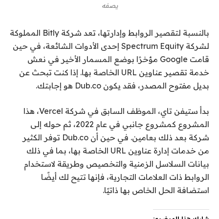
يصفه
بالنسبة لتقصير الروابط وإدارتها، تعد شركة Bitly المملوكة
لشركة Spectrum Equity إحدى الأدوات الشائعة، في حين
قامت Google مؤخرًا بوضع المسمار الأخير في نعش
خدمة تقصير عناوين URL الخاصة بها. إذا كنت تبحث عن
بديل مفتوح المصدر، فقد يكون Dub.co هو إجابتك.
بدأ ستيفن تاي، الموظف السابق في شركة Vercel، هذا
المشروع كمشروع جانبي في عام 2022، ثم حوله إلى
شركة بعد ذلك بعامين. في حين أن Dub.co توفر الكثير
من خدمات إدارة عناوين URL الخاصة بها، بما في ذلك
بيانات السلاسل الزمنية والتخصيص وطريقة لاستخدام
الروابط ذات العلامات التجارية، فإنها تتيح لك أيضًا
استضافة الحل الخاص بها ذاتيًا.
شارك هذا الموضوع: