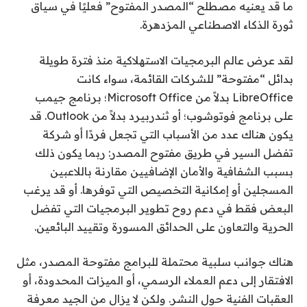
ما قد يعنيه مصطلح “المصدر المفتوح” فعليًا في سياق
ثورة الذكاء الاصطناعي المزدهرة.
لقد عرض عالم البرمجيات الاستهلاكية منذ فترة طويلة
بدائل “مفتوحة” للشركات القائمة، سواء كانت
LibreOffice بدلاً من Microsoft Office؛ برنامج جيمب
على برنامج فوتوشوب؛ أو ثندربيرد بدلاً من Outlook. قد
يكون هناك عدد من الأسباب التي تجعل فردًا أو شركة
تفضل السير في طريق مفتوح المصدر: ربما يكون ذلك
بسبب الشفافية والأمان الإضافيين مقارنة باللاعبين
المسجلين أو إمكانية التخصيص التي توفرها. أو قد يرغب
البعض فقط في دعم روح تطوير البرمجيات التي تفضل
الحرية والتعاون على الحدائق المسورة وتقييد البائعين.
هناك جوانب سلبية محتملة للبرامج مفتوحة المصدر، مثل
الافتقار إلى دعم العملاء الرسمي، أو الميزات المحدودة، أو
العقبات الفنية حول النشر. ولكن لا يزال من الجيد معرفة