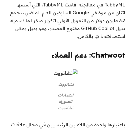
TabbyML في معالجته. قامت TabbyML، التي أسسها
اثنان من موظفي Google السابقين العام الماضي، بجمع
3.2 مليون دولار من التمويل الأولي لتكرار مبكر لما تسميه
بديل GitHub Copilot مفتوح المصدر، وهو بديل يمكن
استضافته ذاتيًا بالكامل.
Chatwoot: دعم العملاء
تشاتووت.
اعتمادات
الصورة:
تشاتووت
باعتبارها واحدة من اللاعبين الرئيسيين في مجال علاقات