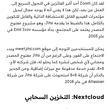
لقد كان Zoom أحد أكبر الفائزين في التحول السريع إلى
العمل عن بعد، لكن هذا لا يعني أنه لا يوجد مجال لبديل
مؤتمرات الفيديو القابل للاستضافة الذاتية والقابل للتكوين
بالكامل. هذا بالضبط ما يقدمه Jitsi، وهو مشروع مفتوح
المصدر يعتمد على المجتمع، بدأه مؤسسه Emil Ivov في
عام 2003.
يمكن للمستخدمين التوجه إلى موقع meet.jitsi.com وبدء
الاجتماع على الفور. وعلى الرغم من أن Jitsi مفتوح المصدر
ومجاني لأي شخص لنشره كما يحلو له، فإن شركته الأم،
8×8، تقدم خدمة مدفوعة مع ميزات إضافية. ومن الجدير
بالذكر أن شركة 8×8 استحوذت على شركة Jitsi من شركة
Atlassian في عام 2018.
Nextcloud: التخزين السحابي