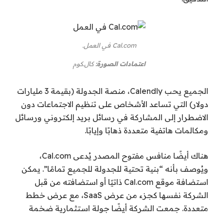
Cal.com في العمل.
اعتمادات الصورة:
كال.كوم
الجميع يحب Calendly، منصة الجدولة (بقيمة 3 مليارات
دولار) التي تساعد الأشخاص على تنظيم الاجتماعات دون
الاضطرار إلى المشاركة في رسائل بريد إلكتروني ورسائل
ومكالمات هاتفية متعددة ذهابًا وإيابًا.
هناك أيضًا منافس مفتوح المصدر يُدعى Cal.com،
ويُوصف بأنه “بنية تحتية للجدولة للجميع تمامًا”. يمكن
استضافة موقع Cal.com ذاتيًا أو استضافته من قبل
الشركة نفسها كجزء من عرض SaaS، مع عرض خطط
متعددة. جمعت الشركة أيضًا جولة استثمارية ضخمة