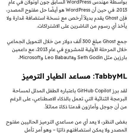
بواسطة مهندس WordPress السابق جون أونولان في عام
2013. في حين أن WordPress هو أيضًا حل مفتوح المصدر،
فإن Ghost يقدم بديلاً أرخص مع نسخة استضافة مُدارة ولا
يأخذ أي رسوم من الناشرين على الاشتراكات.
جمع Ghost مبلغ 300 ألف دولار من خلال التمويل الجماعي
خلال المرحلة الأولية للمشروع في عام 2013، مع داعمين
بارزين مثل Seth Godin وLeo Babauta وMicrosoft.
TabbyML: مساعد الطيار الترميز
لقد برز GitHub Copilot باعتباره الطفل المدلل لمساحة
البرمجة الثنائية التي تعمل بالذكاء الاصطناعي، على الرغم
من أن جوجل وأمازون قدمتا ذكاءً مماثلاً.
بغض النظر، لا يعد أي من مساعدي الترميز الحاليين مفتوح
المصدر ولا يمكن استضافتهم ذاتيًا – وهو أمر تأمل