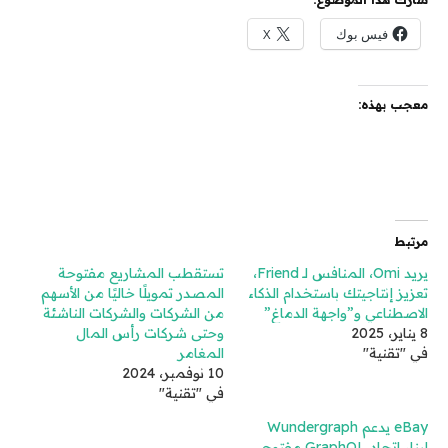
فيس بوك
X
معجب بهذه:
مرتبط
يريد Omi، المنافس لـ Friend،
تستقطب المشاريع مفتوحة
تعزيز إنتاجيتك باستخدام الذكاء
المصدر تمويلًا خاليًا من الأسهم
الاصطناعي و”واجهة الدماغ”
من الشركات والشركات الناشئة
8 يناير، 2025
وحتى شركات رأس المال
في "تقنية"
المغامر
10 نوفمبر، 2024
في "تقنية"
eBay يدعم Wundergraph
لبناء اتحاد GraphQL مفتوح