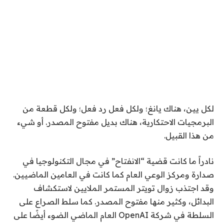
لكل يين، هناك يانغ؛ ولكل فعل رد فعل؛ ولكل قطعة من
البرمجيات الاحتكارية، هناك بديل مفتوح المصدر. أو شيء
من هذا القبيل.
نادراً ما كانت قضية “الانفتاح” في مجال التكنولوجيا في
صدارة ومركز الوعي العام كما كانت في العامين الماضيين.
وقد اجتذب زوال تويتر المستمر الملايين لاستكشاف
البدائل، وكثير منها مفتوح المصدر. كما سلط الصراع على
السلطة في شركة OpenAI العام الماضي الضوء أيضًا على