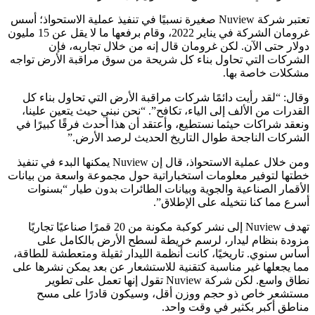
تعتبر شركة Nuview صغيرة نسبيًا في تنفيذ عملية الاستحواذ؛ أسس
غرومان الشركة في يناير 2022، وقام برفعها
ما لا يقل عن 15 مليون
دولار حتى الآن
. لكن غرومان قال إنه من خلال تجاربه، فإن
الشركات التي تحاول بناء كل شريحة من سوق مراقبة الأرض تواجه
مشكلات خاصة بها.
وقال: “لقد رأيت دائمًا شركات مراقبة الأرض التي تحاول بناء كل
القدرات من الألف إلى الياء، تكافح”. “نحن نبني حيث يتعين علينا،
ونعقد شراكات حيثما نستطيع، وأعتقد أن هذا أحدث فرقًا كبيرًا في
الشركات الناجحة طوال التاريخ الحديث لرصد الأرض.”
ومن خلال عملية الاستحواذ، قال إن Nuview يمكنها البدء في تنفيذ
خطتها لتوفير معلومات استخباراتية حول مجموعة واسعة من بيانات
الأقمار الصناعية والجوية وبيانات الطائرات بدون طيار “بسنوات
أسرع مما كنا نتخيله على الإطلاق”.
تهدف Nuview إلى نشر كوكبة مكونة من 20 قمرًا صناعيًا تجاريًا
مزودة بنظام ليدار، لرسم خريطة لسطح الأرض بالكامل على
أساس سنوي. تاريخيًا، كانت أنظمة الليدار ثقيلة ومتعطشة للطاقة،
مما يجعلها غير مناسبة كتقنية للاستشعار عن بعد يمكن نشرها على
نطاق واسع. لكن شركة Nuview تقول إنها تعمل على تطوير
مستشعر خاص ذو حجم ووزن أقل، وسيكون قادرًا على مسح
مناطق أكبر بكثير في وقت واحد.