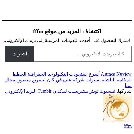
اكتشاف المزيد من موقع fffm
اشترك للحصول على أحدث التدوينات المرسلة إلى بريدك الإلكتروني.
تابة بريدك الإلكتروني...
اشتراك
Nuview
Astraea
أسرع
استحوذت
التكنولوجيا
الجغرافية
الخطط
المكانية
الناشئة
بسنوات
شركة
على
في
كان
لتسريع
متصورا
مجال
مما
شاركها.
فيسبوك
تويتر
بينتيريست
لينكدإن
Tumblr
البريد الإلكتروني
fffm