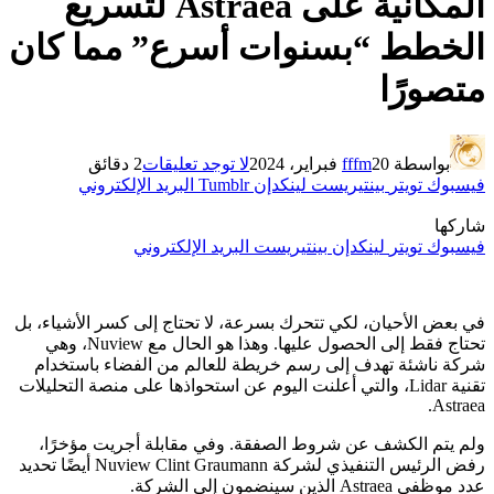
المكانية على Astraea لتسريع
الخطط “بسنوات أسرع” مما كان
متصورًا
بواسطة
20 فبراير، 2024
fffm
لا توجد تعليقات
2 دقائق
فيسبوك
تويتر
بينتيريست
لينكدإن
Tumblr
البريد الإلكتروني
شاركها
فيسبوك
تويتر
لينكدإن
بينتيريست
البريد الإلكتروني
في بعض الأحيان، لكي تتحرك بسرعة، لا تحتاج إلى كسر الأشياء، بل
تحتاج فقط إلى الحصول عليها. وهذا هو الحال مع Nuview، وهي
شركة ناشئة تهدف إلى رسم خريطة للعالم من الفضاء باستخدام
تقنية Lidar، والتي أعلنت اليوم عن استحواذها على منصة التحليلات
Astraea.
ولم يتم الكشف عن شروط الصفقة. وفي مقابلة أجريت مؤخرًا،
رفض الرئيس التنفيذي لشركة Nuview Clint Graumann أيضًا تحديد
عدد موظفي Astraea الذين سينضمون إلى الشركة.