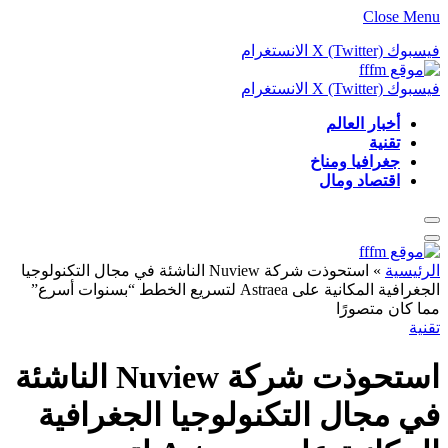
Close Menu
فيسبوك
X (Twitter)
الانستغرام
فيسبوك
X (Twitter)
الانستغرام
أخبار العالم
تقنية
جغرافيا ومناخ
اقتصاد ومال
الرئيسية
»
استحوذت شركة Nuview الناشئة في مجال التكنولوجيا
الجغرافية المكانية على Astraea لتسريع الخطط “بسنوات أسرع”
مما كان متصورًا
تقنية
استحوذت شركة Nuview الناشئة
في مجال التكنولوجيا الجغرافية