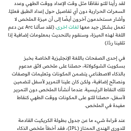
لقد رأينا للتو نقاطًا مثل وقت الإعداد ووقت الطهي وعدد
السعرات الحرارية دون أي تفاصيل حول إعداد الطبق فعليًا.
وأشار مستخدمون آخرون أيضًا إلى أن ميزة الملخص لا
تعمل بشكل جيد معها
لغات اخرى
. (لقد سألنا Arc عن دعم
اللغة لهذه الميزة، وسنقوم بالتحديث بمعلومات إضافية إذا
تلقينا ردًا.)
في إحدى الصفحات باللغة الإنجليزية الخاصة بخبز
بسكويت الشوكولاتة، حصلنا على ملخص لائق مدعوم
بالذكاء الاصطناعي يتضمن المكونات وتعليمات الوصفات
ونصائح إضافية، ولكن كان علينا التمرير لأسفل لتضمين
تلك النقاط الرئيسية. عندما أنشأنا الملخص دون التمرير
لأسفل، حصلنا للتو على المكونات ووقت الطهي كنقاط
مفيدة في الملخص.
عند قراءة شيء ما عن جدول بطولة الكريكيت القادمة
للدوري الهندي الممتاز (IPL)، فقد أخطأ ملخص الذكاء