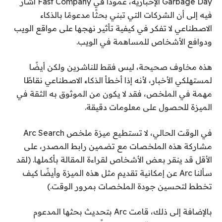
Garbage Day الإخبارية، عمودًا في Fast Company أشار
فيه إلى أن الشركات التي تبني بحثًا مدعومًا بالذكاء
الاصطناعي لا تفكر في كيفية تأثير نهجها على مواقع الويب
ودوافع الأشخاص للمساهمة في الويب.
هذه مخاوف صحيحة، ليس فقط للناشرين ولكن أيضًا
لمستهلكي الأخبار، لأنه إذا أخطأ الذكاء الاصطناعي نقاطًا
مهمة في الملخص، فقد لا يكون من الموثوق به الثقة في
الميزة للحصول على معلومات دقيقة.
في الوقت الحالي، لا تستطيع ميزة ملخص Arc Search
مشاركة هذه الملخصات مع تضمين رابط المصدر، على
الأقل قد ينقر بعض الأشخاص لقراءة المقالة بأكملها. (لقد
سألنا Arc عن إمكانية تقديم مثل هذه الميزة وأيضًا كيف
تخطط لتحسين جودة الملخصات بمرور الوقت.)
بالإضافة إلى ذلك، قامت Arc بتحديث بحثها المدعوم