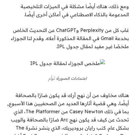
ومع ذلك، هناك أيضًا مشكلة في الميزات التلخيصية
المدعومة بالذكاء الاصطناعي في أماكن أخرى أيضًا.
غاب كل من Perplexity وChatGPT عن التحديث الخاص
بخدعة Gmail في المقالة المذكورة أعلاه. وقدم لنا الجوزاء
ملخصًا غير مفيد لمقال جدول IPL.
اعتمادات الصورة:
تَوأَم
هناك مخاوف من أن نهج آرك قد يكون ضارًا بالصحافة
أيضًا، وهي قضية أثارها العديد من الصحفيين هذا الأسبوع
,
بما في ذلك Casey Newton من The Platformer، الذي
تحدث عن كيف قد يكون نهج Arc ضارًا بالصحافة والويب
بشكل عام. كتب رايان بروديريك، الذي ينشر نشرة The