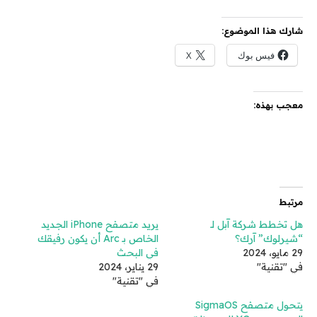
شارك هذا الموضوع:
فيس بوك
X
معجب بهذه:
مرتبط
هل تخطط شركة آبل لـ
يريد متصفح iPhone الجديد
“شيرلوك” آرك؟
الخاص بـ Arc أن يكون رفيقك
29 مايو، 2024
في البحث
في "تقنية"
29 يناير، 2024
في "تقنية"
يتحول متصفح SigmaOS