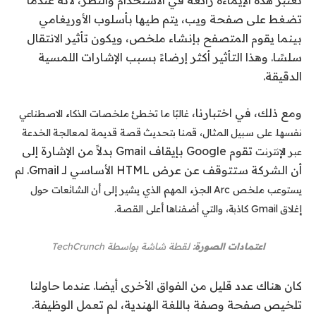
تعتبر هذه الإيماءة رائعة في الاستخدام والنظر، لأنه عندما
تضغط على صفحة ويب، يتم طيها بأسلوب الأوريغامي
بينما يقوم المتصفح بإنشاء ملخص، ويكون تأثير الانتقال
سلسًا. وهذا التأثير أكثر إرضاءً بسبب الإشارات اللمسية
الدقيقة.
ومع ذلك، في اختبارنا،
غالبًا ما تخطئ ملخصات الذكاء الاصطناعي
نفسها. على سبيل المثال، قمنا بتحديث قصة قديمة لمعالجة الخدعة
تقوم Google بإيقاف Gmail بدلاً من الإشارة إلى
عبر الإنترنت
أن الشركة ستتوقف عن عرض HTML الأساسي لـ Gmail.
لم
يستوعب ملخص Arc الجزء المهم الذي يشير إلى أن الشائعات حول
إغلاق Gmail كاذبة، والتي أضفناها أعلى القصة.
اعتمادات الصورة:
لقطة شاشة بواسطة TechCrunch
كان هناك عدد قليل من الفواق الأخرى أيضا. عندما حاولنا
تلخيص صفحة وصفة باللغة الهندية، لم تعمل الوظيفة.