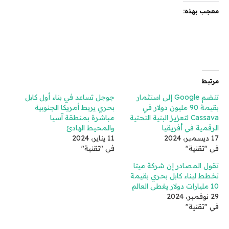
معجب بهذه:
مرتبط
تنضم Google إلى استثمار
جوجل تساعد في بناء أول كابل
بقيمة 90 مليون دولار في
بحري يربط أمريكا الجنوبية
Cassava لتعزيز البنية التحتية
مباشرة بمنطقة آسيا
الرقمية في أفريقيا
والمحيط الهادئ
17 ديسمبر، 2024
11 يناير، 2024
في "تقنية"
في "تقنية"
تقول المصادر إن شركة ميتا
تخطط لبناء كابل بحري بقيمة
10 مليارات دولار يغطي العالم
29 نوفمبر، 2024
في "تقنية"