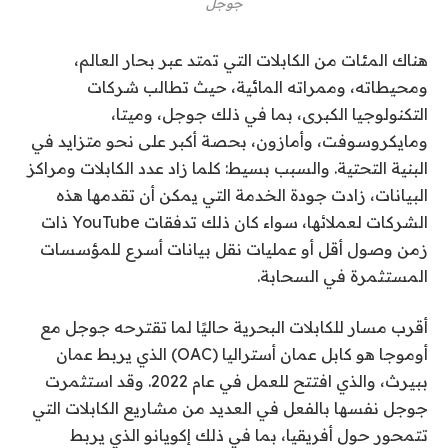
جوجل
هناك المئات من الكابلات التي تمتد عبر بحار العالم،
ومحيطاته، وممراته المائية، حيث تطالب شركات
التكنولوجيا الكبرى، بما في ذلك جوجل، وميتا،
ومايكروسوفت، وأمازون، بحصة أكبر على نحو متزايد في
البنية التحتية. والسبب بسيط: كلما زاد عدد الكابلات ومراكز
البيانات، زادت جودة الخدمة التي يمكن أن تقدمها هذه
الشركات لعملائها، سواء كان ذلك تدفقات YouTube ذات
زمن وصول أقل أو عمليات نقل بيانات أسرع للمؤسسات
المستثمرة في السحابة.
أقرب مسار للكابلات البحرية حاليًا لما تقترحه جوجل مع
أوموجا هو كابل عمان أستراليا (OAC) الذي يربط عمان
ببيرث، والذي افتتح للعمل في عام 2022. وقد استثمرت
جوجل نفسها بالفعل في العديد من مشاريع الكابلات التي
تتمحور حول أفريقيا، بما في ذلك إكويانو الذي يربط