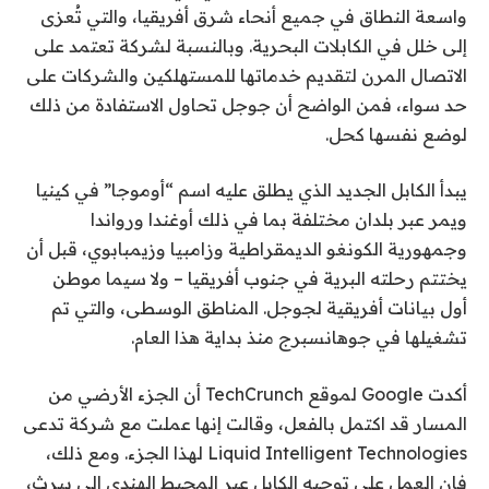
واسعة النطاق في جميع أنحاء شرق أفريقيا، والتي تُعزى
إلى خلل في الكابلات البحرية. وبالنسبة لشركة تعتمد على
الاتصال المرن لتقديم خدماتها للمستهلكين والشركات على
حد سواء، فمن الواضح أن جوجل تحاول الاستفادة من ذلك
لوضع نفسها كحل.
يبدأ الكابل الجديد الذي يطلق عليه اسم “أوموجا” في كينيا
ويمر عبر بلدان مختلفة بما في ذلك أوغندا ورواندا
وجمهورية الكونغو الديمقراطية وزامبيا وزيمبابوي، قبل أن
يختتم رحلته البرية في جنوب أفريقيا – ولا سيما موطن
أول بيانات أفريقية لجوجل. المناطق الوسطى، والتي تم
تشغيلها في جوهانسبرج منذ بداية هذا العام.
أكدت Google لموقع TechCrunch أن الجزء الأرضي من
المسار قد اكتمل بالفعل، وقالت إنها عملت مع شركة تدعى
Liquid Intelligent Technologies لهذا الجزء. ومع ذلك،
فإن العمل على توجيه الكابل عبر المحيط الهندي إلى بيرث،