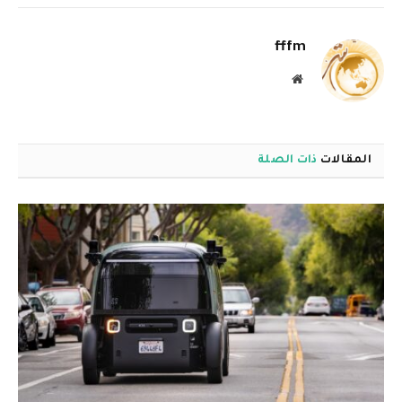
الإلكترو
fffm
موقع
الويب
المقالات
ذات الصلة