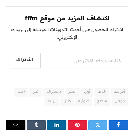
اكتشاف المزيد من موقع fffm
اشترك للحصول على أحدث التدوينات المرسلة إلى بريدك
الإلكتروني.
كتابة بريدك الإلكتروني...
اشتراك
أفريقيا
ألياف
أول
البحر
بأستراليا
تبني
تحت
جوجل
سطح
ضوئية
كابل
يربط
فيسبوك
تويتر
بينتيريست
لينكدإن
Tumblr
البريد