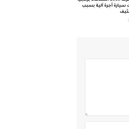
أصدرت شركة Zoox استدعاءً برمجيًا
ك سيارة أجرة آلية بسبب
كثيف