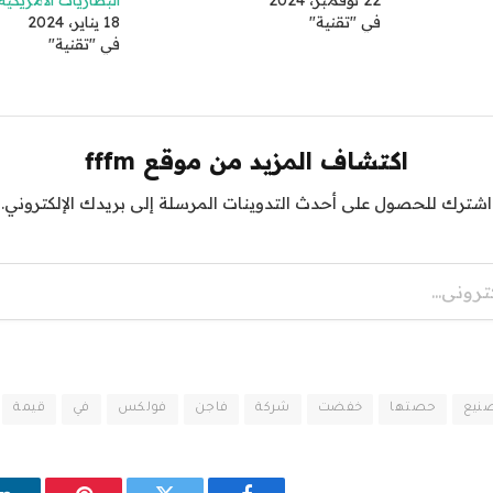
22 نوفمبر، 2024
البطاريات الأمريكية
في "تقنية"
18 يناير، 2024
في "تقنية"
اكتشاف المزيد من موقع fffm
اشترك للحصول على أحدث التدوينات المرسلة إلى بريدك الإلكتروني.
نيع
حصتها
خفضت
شركة
فاجن
فولكس
في
قيمة