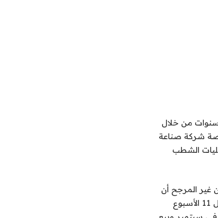
سنوات من خلال
 تبلغ قيمة حصة شركة صناعة
ثت عمليات الشطب
 غير المرجح أن
ترتفع نظرًا لقرار الشركة المصنعة للبطاريات بتقديم طلب للإفلاس بموجب الفصل 11 الأسبوع
N لتجنب الإفلاس من خلال تسريح 1600 موظف في سبتمبر وبيع