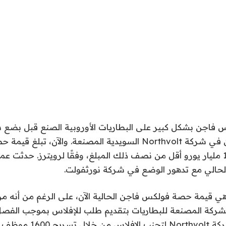
فاجن بشكل كبير على البطاريات الأوروبية الصنع قبل بضع 
استثمارين ضخمين في شركة Northvolt السويدية المصنعة. والآن،
السيارات البالغة 1.4 مليار يورو أقل من نصف ذلك المبلغ، وفقًا لرويترز. حد
 الحالي مع تدهور الوضع في شركة نورثفولت.
هي قيمة حصة فولكس فاجن الحالية الآن، على الرغم من أنه من
الماضي. كافحت شركة orthvolt