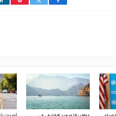
فيسبوك
تويتر
بينتيريست
ل