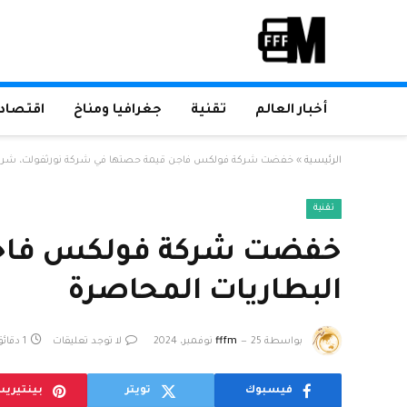
أخبار العالم
تقنية
جغرافيا ومناخ
اقتصاد 
الرئيسية
»
خفضت شركة فولكس فاجن قيمة حصتها في شركة نورثفولت، شركة 
تقنية
خفضت شركة فولكس فاجن 
البطاريات المحاصرة
بواسطة
25 نوفمبر، 2024
fffm
لا توجد تعليقات
1 دقائق
فيسبوك
تويتر
بينتيري