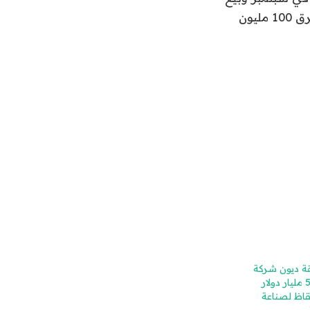
الأصول في نوفمبر بعد استحواذها على Cuberg. وبحسب ما ورد كانت الشركة تحرق 100 مليون
ة ديون شركة
Northvolt البالغة 5 مليار دولار
قاظ لصناعة