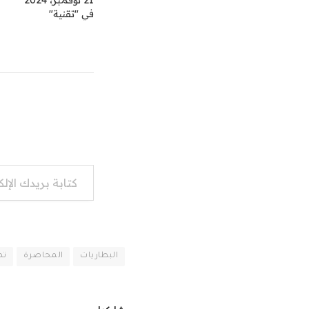
21 نوفمبر، 2024
في "تقنية"
كتابة بريدك الإلكتروني...
البطاريات
المحاصرة
تص