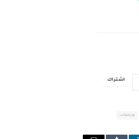
اشتراك
نورثفولت