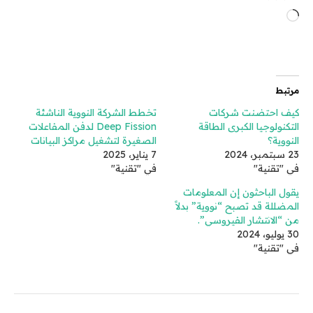
جاري
التحميل…
مرتبط
كيف احتضنت شركات
تخطط الشركة النووية الناشئة
التكنولوجيا الكبرى الطاقة
Deep Fission لدفن المفاعلات
النووية؟
الصغيرة لتشغيل مراكز البيانات
23 سبتمبر، 2024
7 يناير، 2025
في "تقنية"
في "تقنية"
يقول الباحثون إن المعلومات
المضللة قد تصبح “نووية” بدلاً
من “الانتشار الفيروسي”.
30 يوليو، 2024
في "تقنية"