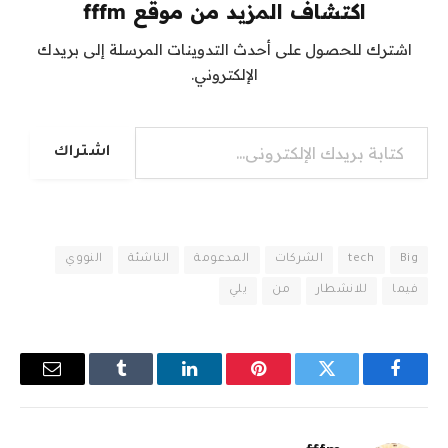
اكتشاف المزيد من موقع fffm
اشترك للحصول على أحدث التدوينات المرسلة إلى بريدك
الإلكتروني.
كتابة بريدك الإلكتروني...
اشتراك
Big
tech
الشركات
المدعومة
الناشئة
النووي
فيما
للانشطار
من
يلي
فيسبوك
تويتر
بينتيريست
لينكدإن
Tumblr
البريد
الإلكترو