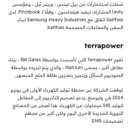
شملت استثمارات من بيل غيتس ، وبيتر ثيل ، ومؤسس
Unity المشارك ديفيد هيلجاسون ، وفقًا لـ Pitchbook. لدى
Satlfoss اتفاق مع Samsung Heavy Industries لبناء
السفن والمفاعلات المصممة Satlfoss.
terrapower
تقوم Terrapower التي تأسست بواسطة Bill Gates ، ببناء
مفاعل أكبر ، يسمى Natrium ، والذي يتم تبريده بواسطة
الصوديوم السائل ويتميز بتخزين طاقة الملح المنصهر.
توقفت الشركة عن محطة توليد الكهرباء الأولى في يونيو
2024 في وايومنغ. يدعو تصميم الناتريوم إلى المفاعل
لتوليد 345 ميجاوات من الكهرباء. هذا أصغر من المصانع
النووية الجديدة الأخرى اليوم ولكن أكبر من معظم
تصميمات SMR.