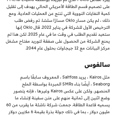
على تصميم قسم الطاقة الأمريكي الحالي يهدف إلى تقليل
كمية النفايات النووية التي تنتج عن العمليات العادية. ومع
ذلك ، لم يكن مسار Oklo مسارًا سلسًا. تم رفض طلب
الترخيص الأول للشركة في يناير 2022. قال Oklo إنها
ستعيد تقديم الطلب في وقت ما في عام 2025. لكن هذا لم
يمنع الشركة من الحصول على صفقة لتوريد مفتاح مشغل
مركز البيانات مع 12 جيجاوات بحلول عام 2044.
سالفوس
مثل Kairos ، يريد Saltfoss ، المعروف سابقًا باسم
Seaborg ، أيضًا بناء SMRs المبردة بواسطة الملح
المنصهر. ولكن على عكس Kairos وغيرها ، فإنه يتصور
وضع اثنين إلى ثمانية منهم على متن سفينة لإنشاء ما
يسميه قاعدة الطاقة. جمعت شركة ناشئة ما يقرب من 60
مليون دولار ، بما في ذلك جولة بذرة بقيمة 6 ملايين دولار