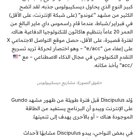
كبير النوع الذي يحاول ديسكيبولوس جذبه. لقد اتضح
الكثير من مشهد “غوندو” (على شبكة الإنترنت، على الأقل)
في فبراير/شباط، عندما قام راسموس داي ماير البالغ من
العمر 20 عاماً بتنظيم هاكاثون للتكنولوجيا الدفاعية هناك.
لفترة قصيرة، على الأقل، حصل موقع التواصل الاجتماعي X
على إعفاء من “e/acc” – وهو اختصار لحركة تريد تسريع
التقدم التكنولوجي في مجال الذكاء الاصطناعي – مع “
/acc” يأخذ مكانه.
حقوق الصورة: مشاريع ديسكيبولوس
وُلد Discipulus قبل فترة طويلة من ظهور مشهد Gundo
على الإنترنت ويبدو أن البرنامج يستفيد من الطاقة
الموجودة هناك – أو بالأحرى يهدف إلى تنميتها.
في بعض النواحي، يبدو Discipulus مشابهًا لأحداث