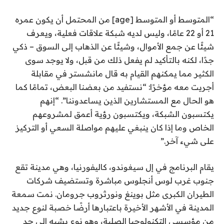
“المتوسط ​​أو المتوسط [age] من المحتمل أن يكون عمره
21 أو 22 عامًا، وليس لديه شبكة علاقات فعلية، ويعرف
شيئًا عن جمع الأموال، وشيئًا عن الذهاب إلى السوق – ذكي
جدًا، لكنه بالتأكيد لم يفعل ذلك من قبل، ولا يوجد سوى
الكثير مما يمكنهم القيام به قال مانشستر في مقابلة
أجريت معه مؤخرًا: “نستفيد من بعضنا البعض، تمامًا كما
هو الحال مع المستشارين الذين يساعدوننا”. “إنهم
يكتسبون الشبكة، ويكتسبون رؤية أعمق لمشروعهم
الخاص وما إذا كان ينبغي عليهم مواصلة السعي أو التركيز
على شيء آخر.”
يقام البرنامج في إل سيغوندو، كاليفورنيا، وهي مدينة تقع
جنوب غرب لوس أنجلوس مباشرة وتستضيف شركات
الطيران الكبرى مثل بوينغ ونورثروب جرومان. نمت سمعة
المدينة في الأشهر الأخيرة باعتبارها أرضًا خصبة لنوع جديد
من مؤسسي التكنولوجيا الصلبة، وهو نوع يشبه إلى حد