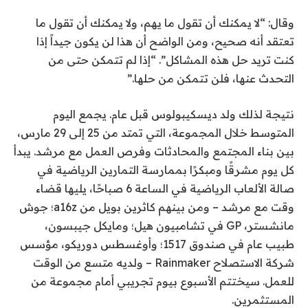
وقال: “لا يمكنك أن تقول ما يهم، ولا يمكنك أن تقول ما
تعتقد أنه صحيح، ومن الواضح أن هذا لن يكون جيداً إذا
كنت تريد حل هذه المشاكل”. “إذا لم تتمكن حتى من
التحدث عنها، فلن تتمكن من حلها.”
نتيجة لذلك ولد ديسكيبولوس قبل عام. يجمع اليوم
المتوسط ​​خلال المجموعة، التي تمتد من 25 إلى 29 مارس،
بين بناء المجتمع والمحادثات وفرص العمل مع مرشد. يبدأ
كل يوم مشرقًا ومبكرًا بممارسة التمارين الرياضية في
صالة الألعاب الرياضية في الساعة 6 صباحًا، يليها قضاء
وقت مع مرشد – ومن بينهم كاثرين بويل من a16z؛ جوش
مانشستر، GP في تشامبيون هيل؛ ومايكل جيبسون،
طبيب عام في صندوق 1517؛ وأوغسطس دوريكو، مؤسس
شركة الاستصلاح Rainmaker – ولديه متسع من الوقت
للعمل. سيختتم الأسبوع بيوم تجريبي أمام مجموعة من
المستثمرين.