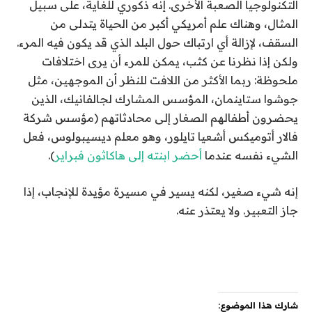
التكنولوجيا الصعبة الأخرى. إنه ذكوري للغاية، على سبيل
المثال، وهناك علم أمريكي أكبر من الحياة يتدلى من
السقف، لإزالة أي ارتباك حول البلد الذي قد يكون فيه المرء.
ولكن إذا نظرنا عن كثب، يمكن للمرء أن يرى اختلافات
ملحوظة: ربما الأكثر من اللافت للنظر أن الموجهين، مثل
جوشوا ستاينمان، المؤسس المشارك لجالفانيك، الذين
يحضرون أطفالهم الصغار إلى محادثاتهم (مؤسس شركة
فالار أتوميكس أشعيا تايلور، وهو معلم ديسيبولوس، فعل
الشيء نفسه عندما
أحضر ابنته إلى هاكاثون فبراير
).
إنه شيء صغير، لكنه يسير في مسيرة مؤيدة للإنجاب، إذا
جاز التعبير. ولا يعتذر عنه.
شارك هذا الموضوع: