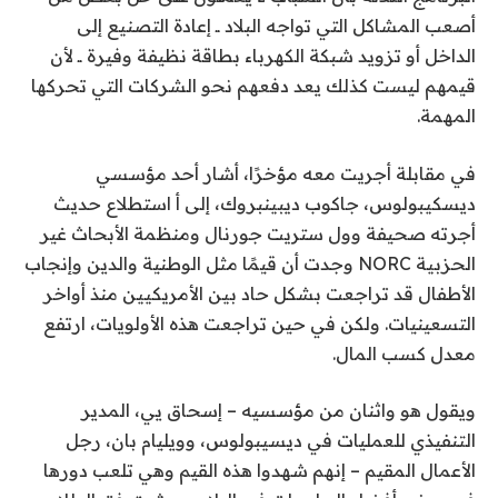
أصعب المشاكل التي تواجه البلاد ــ إعادة التصنيع إلى
الداخل أو تزويد شبكة الكهرباء بطاقة نظيفة وفيرة ــ لأن
قيمهم ليست كذلك يعد دفعهم نحو الشركات التي تحركها
المهمة.
في مقابلة أجريت معه مؤخرًا، أشار أحد مؤسسي
ديسكيبولوس، جاكوب ديبينبروك، إلى أ
استطلاع حديث
أجرته صحيفة وول ستريت جورنال ومنظمة الأبحاث غير
الحزبية NORC
وجدت أن قيمًا مثل الوطنية والدين وإنجاب
الأطفال قد تراجعت بشكل حاد بين الأمريكيين منذ أواخر
التسعينيات. ولكن في حين تراجعت هذه الأولويات، ارتفع
معدل كسب المال.
ويقول هو واثنان من مؤسسيه – إسحاق يي، المدير
التنفيذي للعمليات في ديسيبولوس، وويليام بان، رجل
الأعمال المقيم – إنهم شهدوا هذه القيم وهي تلعب دورها