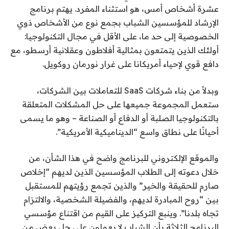
عشرة أشخاص أمس،
هو استثناء المفرد. يهتم برنامج
الإرشاد للمؤسسين الشباب بجمع نوع من الأشخاص ذوي
الخصوصية إلى حد ما، على الأقل في مجال التكنولوجيا:
أولئك الذين يتمتعون بمثالية أفلاطون وعقلانية أرسطو، مع
دافع قوي لإحياء أمريكانا على غرار نورمان روكويل.
وبدلاً من بناء شركات SaaS للتعاملات بين الشركات،
ستعمل المجموعة جميعها على حل المشكلات المتعلقة
بالتكنولوجيا الصلبة أو الدفاع أو الصناعة – وهو ما يسمى
أحيانًا على نطاق واسع “الديناميكية الأمريكية”.
والموقع الإلكتروني للبرنامج واضح في هذا الشأن، من
خلال دعوته إلى الطلاب المؤسسين الذين لديهم “إخلاص
صارم للحقيقة والخير” والذين تجمع رؤيتهم للمستقبل
بين “روح المبادرة لديهم، والفضيلة الشخصية، والالتزام
تجاه بلدنا”. وينبع التركيز على القيم من اقتناع مؤسسي
البرنامج الثلاثة بأن الشباب لا يعملون على حل بعض من