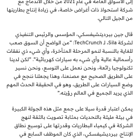
إلى الأسواق العامة في عام 2021 من خلال الاندماج مع
شركة استحواذ ذات أغراض خاصة، في زيادة إنتاج بطاريتها
من الجيل التالي.
قال جين بيرديتشيفسكي، المؤسس والرئيس التنفيذي
لشركة Sila، لـ TechCrunch: “من الواضح أن السوق صعب
للغاية بالنسبة لنمو المرحلة المتأخرة، وأي شيء ذي نفقات
رأسمالية عالية وأي شيء به سيارات كهربائية”. “لكن لدينا
تكنولوجيا رائعة، ونحن نعمل على التوسع، ونحن نسير
على الطريق الصحيح مع مصنعنا، وهذا يجعلنا ننجح في
وضع السيارات على الطريق، وهو في الحقيقة الحدث المهم
الذي يريد الجميع في العالم رؤيته.”
يمكن اعتبار قدرة سيلا على جمع مثل هذه الجولة الكبيرة
في بيئة مليئة بالتحديات بمثابة تصويت بالثقة لنهج
الشركة في كيمياء البطاريات وقدرتها على توسيع نطاق
الإنتاج. بيرديشيفسكي، الذي كان الموظف السابع في