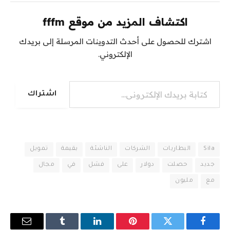
اكتشاف المزيد من موقع fffm
اشترك للحصول على أحدث التدوينات المرسلة إلى بريدك
الإلكتروني.
كتابة بريدك الإلكتروني...
اشتراك
Sila
البطاريات
الشركات
الناشئة
بقيمة
تمويل
جديد
حصلت
دولار
على
فشل
في
مجال
مع
مليون
فيسبوك
تويتر
بينتيريست
لينكدإن
Tumblr
البريد