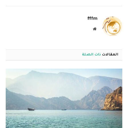
الإلكترو
fffm
موقع
الويب
المقالات
ذات الصلة