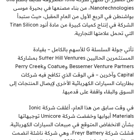
Nanotechnologies، من بناء مصنعها في بحيرة موسى
بواشنطن في الربع الأول من العام المقبل، حيث ستبدأ
الشركة في إنتاج كميات كبيرة من مادة أنود Titan Silicon
التي تحمل علامتها التجارية.
تأتي جولة السلسلة G للأسهم بالكامل – بقيادة
المستثمرين الحاليين Sutter Hill Ventures بمشاركة
Bessemer Venture Partners وCoatue وPerry Creek
Capital وآخرين – في الوقت الذي تكافح فيه شركات
بطاريات السيارات الكهربائية الأخرى لإيصال المنتجات إلى
السوق والبقاء واقفة على قدميها.
في وقت سابق من هذا العام، أغلقت شركة Ionic
Materials أبوابها وخفضت شركة Umicore توجيهاتها
بشأن الانخفاض المتوقع في مبيعات السيارات الكهربائية.
فشلت شركة Freyr Battery، وهي شركة ناشئة انضمت