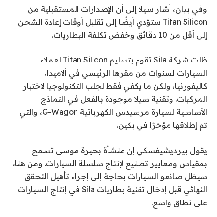
وفي بيان، أشار سيلا إلى أن الإصدارات المستقبلية من
Titan Silicon ستؤدي أيضًا إلى تقليل أوقات إعادة الشحن
إلى أقل من 10 دقائق وخفض تكلفة البطاريات.
ظلت شركة Sila تقوم بتسليم Titan Silicon لعملاء
السيارات لسنوات من مقرها الرئيسي في ألاميدا،
كاليفورنيا، ولكن ما يكفي فقط لجلب التكنولوجيا لاختبار
المركبات. وتقنية سيلا موجودة بالفعل في النماذج
الأساسية لسيارة مرسيدس الكهربائية G-Wagon، والتي
تم إطلاقها مؤخرًا في بكين.
يقول بيرديشيفسكي إن منشأة بحيرة موسى تسمح
بمقياس ومعايير تصنيع لإنتاج سلسلة السيارات. ومن هنا،
سيظل صانعو السيارات بحاجة إلى إجراء تأهيل التحقق
النهائي قبل إدخال تقنية بطاريات Sila في إنتاج السيارات
على نطاق واسع.