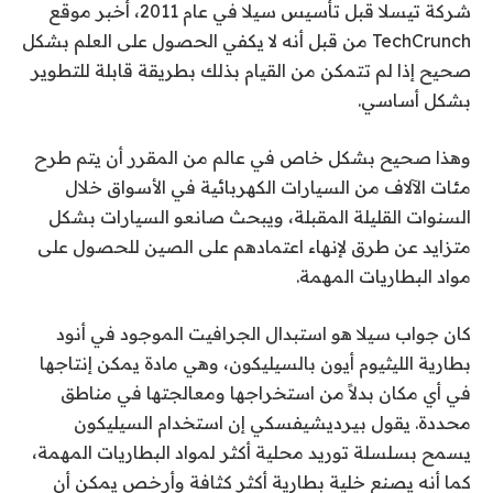
شركة تيسلا قبل تأسيس سيلا في عام 2011، أخبر موقع
TechCrunch من قبل أنه لا يكفي الحصول على العلم بشكل
صحيح إذا لم تتمكن من القيام بذلك بطريقة قابلة للتطوير
بشكل أساسي.
وهذا صحيح بشكل خاص في عالم من المقرر أن يتم طرح
مئات الآلاف من السيارات الكهربائية في الأسواق خلال
السنوات القليلة المقبلة، ويبحث صانعو السيارات بشكل
متزايد عن طرق لإنهاء اعتمادهم على الصين للحصول على
مواد البطاريات المهمة.
كان جواب سيلا هو استبدال الجرافيت الموجود في أنود
بطارية الليثيوم أيون بالسيليكون، وهي مادة يمكن إنتاجها
في أي مكان بدلاً من استخراجها ومعالجتها في مناطق
محددة. يقول بيرديشيفسكي إن استخدام السيليكون
يسمح بسلسلة توريد محلية أكثر لمواد البطاريات المهمة،
كما أنه يصنع خلية بطارية أكثر كثافة وأرخص يمكن أن