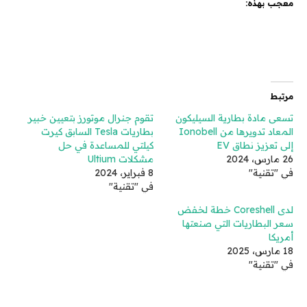
معجب بهذه:
مرتبط
تسعى مادة بطارية السيليكون
تقوم جنرال موتورز بتعيين خبير
المعاد تدويرها من Ionobell
بطاريات Tesla السابق كيرت
إلى تعزيز نطاق EV
كيلتي للمساعدة في حل
26 مارس، 2024
مشكلات Ultium
في "تقنية"
8 فبراير، 2024
في "تقنية"
لدى Coreshell خطة لخفض
سعر البطاريات التي صنعتها
أمريكا
18 مارس، 2025
في "تقنية"