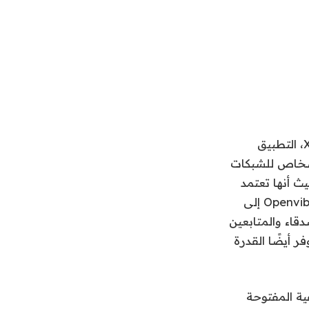
Mastodon، Bluesky، Nostr، Threads: منذ استحواذ Elon Musk عام 2022 على X، التطبيق
 النمو مع احتضان الأشخاص للشبكات
ث أنها تعتمد
حاليًا على بروتوكولات مختلفة لا تتفاعل. هذه مشكلة يهدف تطبيق جديد يسمى Openvibe إلى
 على اتصال مع الأصدقاء والمتابعين
 مدمج. كما يوفر أيضًا القدرة
ية المفتوحة