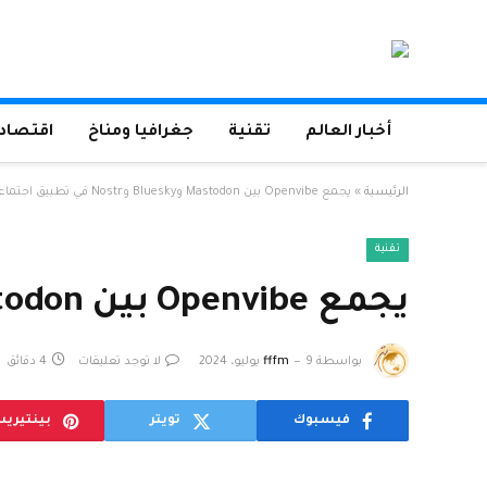
أخبار العالم
تقنية
جغرافيا ومناخ
اقتصاد 
الرئيسية
»
يجمع Openvibe بين Mastodon وBluesky وNostr في تطبيق اجتماعي واحد
تقنية
يجمع Openvibe بين Mastodon وBluesky وNostr في تطبيق اجتماعي واحد
بواسطة
9 يوليو، 2024
fffm
لا توجد تعليقات
4 دقائق
فيسبوك
تويتر
بينتيري