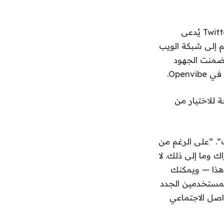
بدأ الفريق الذي يتخذ من جمهورية التشيك مقراً له في الأصل العمل على عميل Twitter يُدعى
ى Elon Musk Twitter، حولوا تركيزهم إلى شبكة الويب
تضمنت الجهود
 للاختيار من
نفسنا أيضًا، وOpenvibe هو الحل لذلك”. “على الرغم من
 وما إلى ذلك. لا
ع Openvibe لا يوجد شيء من هذا — ويمكنك
اجز أمام وصول المستخدمين الجدد
اصل الاجتماعي