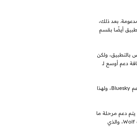
دعومة. بعد ذلك،
بيق أيضًا بقسم
عريف Threads الموحدة من خلال تكامل Mastodon الخاص بالتطبيق، ولكن
واجهة برمجة تطبيقات Threads متاحة، تخطط Svancer لإضافة دعم أوسع لـ
بينما كان هناك إصدار من Openvibe قيد التطوير قبل الآن، أضاف الإصدار الأخير دعم Bluesky، ولهذا
يتم دعم مرحلة ما
قبل التأسيس من قبل المستثمرين الملائكيين ومسرع الأعمال في مدينة نيويورك Wolf، والذي