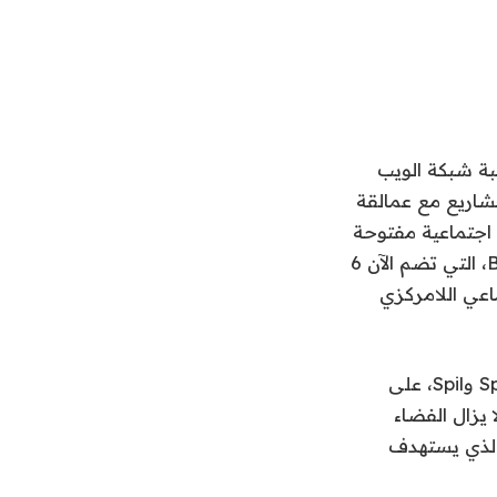
بة شبكة الويب
شاريع مع عمالقة
عبارة عن شبكة اجتماعية مفتوحة
لامركزية مدعومة ببروتوكول ActivityPub، هناك أيضًا شركات ناشئة مثل Bluesky، التي تضم الآن 6
كول الاجتماعي اللامركزي
كما حاولت الشركات الناشئة الأصغر حجماً منافسة تويتر/X، بما في ذلك Spoutible وSpil، على
 بالفعل. ومع ذلك، لا يزال الفضاء
ها إطلاق موقع Twitter وMySpace المعروف باسم noplace، والذي يستهدف