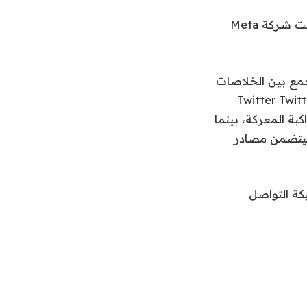
وفي الوقت نفسه، نظرًا للاتجاه الذي كانت تتجه إليه شبكة التواصل الاجتماعي، تبنت شركة Meta
جمع بين الخلاصات
مثل خلاصات RSS. يعمل المطور السابق لعميل Twitter Twitterific،
 الأشخاص على مواكبة المعركة، بينما
Reeder، ، على شيء يشبه بديل Reeder الذي سيتضمن مصادر
وهو مجمع بسيط لشبكة التواصل