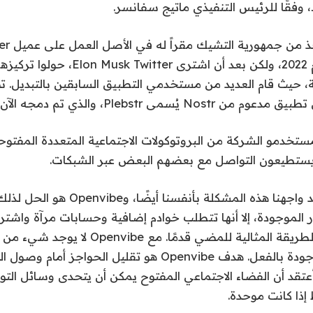
وفقًا للرئيس التنفيذي ماتيج سفانسر.
Tweetoshi في عام 2022، ولكن بعد أن اشتر
ة، حيث قام العديد من مستخدمي التطبيق السابقين بالتبديل. 
مى Plebstr، والذي تم دمجه الآن في Openvibe.
خدمو الشركة من البروتوكولات الاجتماعية المتعددة المفتوحة
ا يستطيعون التواصل مع بعضهم البعض عبر الشبكات.
يقول سفانسر: “لقد واجهنا هذه المشكلة بأ
موجودة، إلا أنها تتطلب خوادم إضافية وحسابات مرآة واشتراك
نعتقد أن هذه هي الطريقة المثالية للمضي قدمًا. م
ربط حساباتك الموجودة بالفعل. هدف Openvibe هو تقليل الحو
عتقد أن الفضاء الاجتماعي المفتوح يمكن أن يتحدى وسائل التو
إذا كانت موحدة.