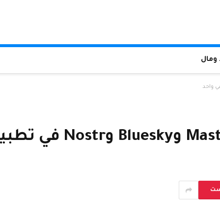
ومال
ست