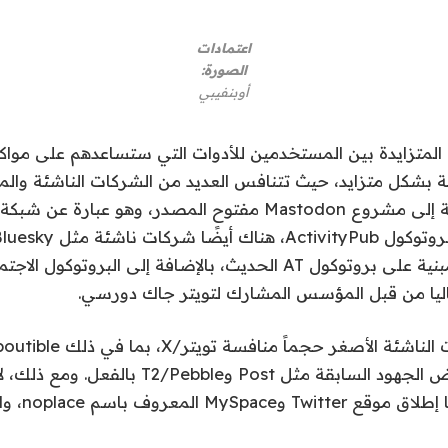
اعتمادات
الصورة:
أوبنفيبي
 المتزايدة بين المستخدمين للأدوات التي ستساعدهم على مواك
ة بشكل متزايد، حيث تتنافس العديد من الشركات الناشئة والم
التكنولوجيا. بالإضافة إلى مشروع Mastodon مفتوح المصدر، وهو 
ملايين مستخدم ومبنية على بروتوكول AT الحديث، بالإضافة إلى البروتو
الرغم من فشل بعض الجهود السابقة مثل Post وT2/Pebble
يشتعل، وكان آخر