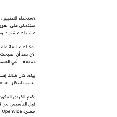
لاستخدام التطبيق،
ستتمكن على الفور
مشترك مشترك ودعم 
Threads في المستقبل، بدءًا من النشر المتبادل.
السبب انتظر Svancer حتى الآن للترويج للإطلاق.
يضم الفريق المكون 
حضره Openvibe العام الماضي.