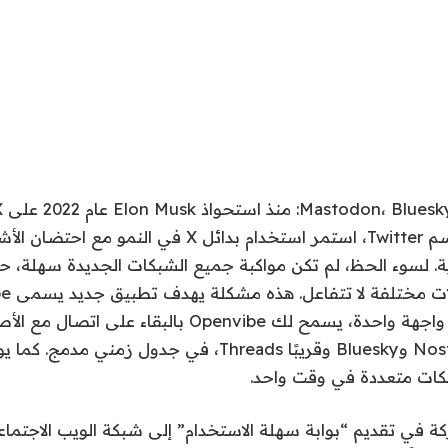
المعروف سابقًا باسم Twitter، استمر استخدام بدائل X في
زية. لسوء الحظ، لم تكن مواكبة جميع الشبكات الجديدة سهلة، حي
معالجتها. من خلال واجهة واحدة، يسمح لك Openvibe بالبقاء
عبر Mastodon وNostr وBluesky وقريبًا Threads، في جدول زمني
كات متعددة في وقت واحد.
 في تقديم “بوابة سهلة الاستخدام” إلى شبكة الويب الاجتماع