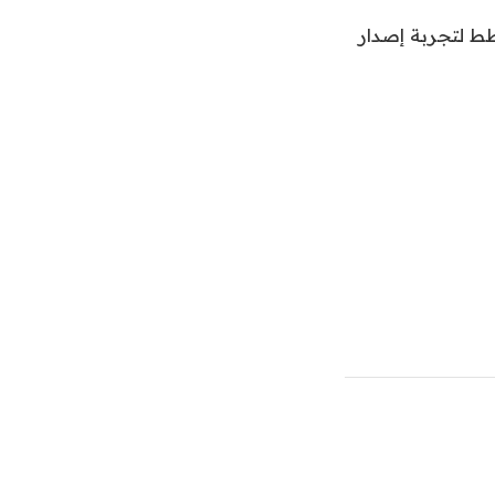
ظامي التشغيل iOS وAndroid، ولكنه يخطط لتجربة إصدار