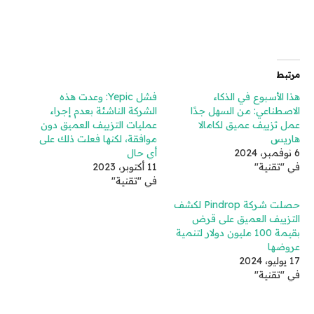
مرتبط
هذا الأسبوع في الذكاء
فشل Yepic: وعدت هذه
الاصطناعي: من السهل جدًا
الشركة الناشئة بعدم إجراء
عمل تزييف عميق لكامالا
عمليات التزييف العميق دون
هاريس
موافقة، لكنها فعلت ذلك على
6 نوفمبر، 2024
أي حال
في "تقنية"
11 أكتوبر، 2023
في "تقنية"
حصلت شركة Pindrop لكشف
التزييف العميق على قرض
بقيمة 100 مليون دولار لتنمية
عروضها
17 يوليو، 2024
في "تقنية"