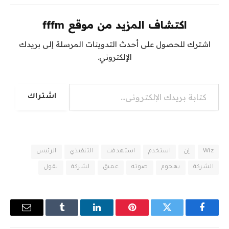
اكتشاف المزيد من موقع fffm
اشترك للحصول على أحدث التدوينات المرسلة إلى بريدك
الإلكتروني.
كتابة بريدك الإلكتروني...
اشتراك
Wiz
إن
استخدم
استهدفت
التنفيذي
الرئيس
الشركة
بهجوم
صوته
عميق
لشركة
يقول
فيسبوك
تويتر
بينتيريست
لينكدإن
Tumblr
البريد