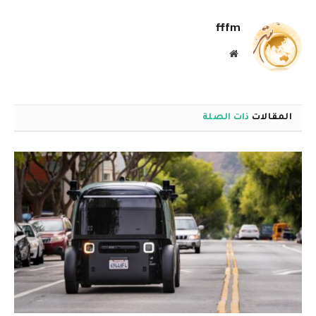
الإلكترو
fffm
موقع
الويب
المقالات
ذات الصلة