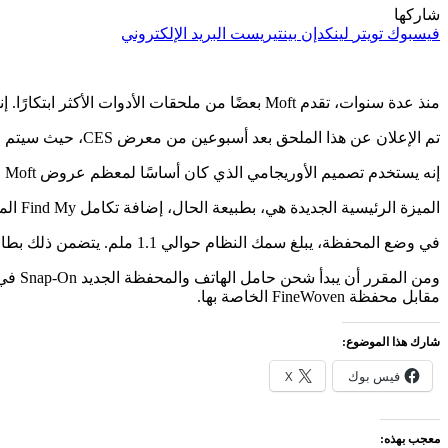
شاركها
فيسبوك
تويتر
لينكدإن
بينتيريست
البريد الإلكتروني
منذ عدة سنوات، تقدم Moft بعضًا من ملحقات الأدوات الأكثر ابتكارًا. إنها دائمًا مثيرة للاهتمام، إن لم تكن مفيدة بالضرورة. تمكنت هذه المجموعة الجديدة من Find My Wallet والحامل من تحديد كلا المربعين.
تم الإعلان عن هذا الملحق بعد أسبوعين من معرض CES، حيث سيتم عرضه لأول مرة. المنتج عبارة عن تحديث لـ Snap-On Phone Stand & Wallet الذي تم الإعلان عنه منذ عدة سنوات.
إنه يستخدم تصميم الأوريجامي الذي كان أساسًا لمعظم عروض Moft ويتم إرفاقه عبر MagSafe.
الميزة الرئيسية الجديدة هي، بطبيعة الحال، إضافة تكامل Find My المعتمد من Apple، مع إشعارات “استباقية” عندما تكون المحفظة في غير مكانها أو يتم نقلها من منطقة يحددها المستخدم.
في وضع المحفظة، يبلغ سمك النظام حوالي 1.1 ملم. يتضمن ذلك بطارية بسعة 80 مللي أمبير في الساعة لوظيفة Find My.
مقابل محفظة FineWoven الخاصة بها.
شارك هذا الموضوع:
فيس بوك
X
معجب بهذه: