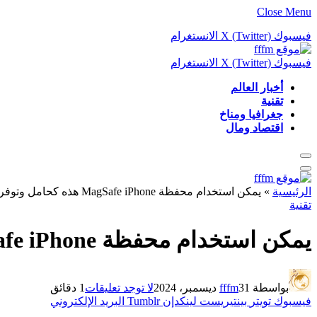
Close Menu
فيسبوك
X (Twitter)
الانستغرام
فيسبوك
X (Twitter)
الانستغرام
أخبار العالم
تقنية
جغرافيا ومناخ
اقتصاد ومال
الرئيسية
»
يمكن استخدام محفظة MagSafe iPhone هذه كحامل وتوفر وظيفة Find My
تقنية
يمكن استخدام محفظة MagSafe iPhone هذه كحامل وتوفر وظيفة Find My
بواسطة
31 ديسمبر، 2024
fffm
لا توجد تعليقات
1 دقائق
فيسبوك
تويتر
بينتيريست
لينكدإن
Tumblr
البريد الإلكتروني