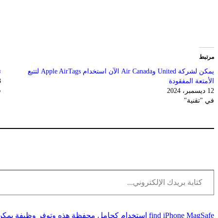
مرتبط
يمكن لشركة United وAir Canada الآن استخدام Apple AirTags لتتبع
ت
الأمتعة المفقودة
23
12 ديسمبر، 2024
ف
في "تقنية"
كتابة بريدك الإلكتروني...
MagSafe
iPhone
find
استخدام
كحامل
محفظة
هذه
وتوفر
وظيفة
يمكن