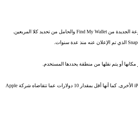
ومن المقرر أن يبدأ شحن حامل الهاتف والمحفظة الجديد Snap-On في شهر يونيو، بسعر 50 دولارًا، مما يجعله يتماشى تقريبًا مع محافظ iPhone الأخرى. كما أنها أقل بمقدار 10 دولارات عما تتقاضاه شركة Apple