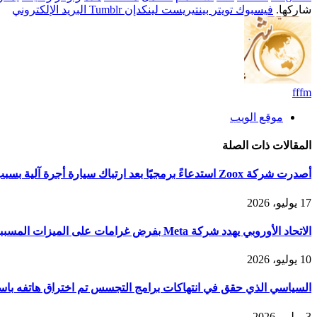
شاركها.
فيسبوك
تويتر
بينتيريست
لينكدإن
Tumblr
البريد الإلكتروني
fffm
موقع الويب
المقالات
ذات الصلة
أصدرت شركة Zoox استدعاءً برمجيًا بعد ارتباك سيارة أجرة آلية بسبب الدخان الكثيف
17 يوليو، 2026
الاتحاد الأوروبي يهدد شركة Meta بفرض غرامات على الميزات المسببة للإدمان على Facebook وInstagram
10 يوليو، 2026
السياسي الذي حقق في انتهاكات برامج التجسس تم اختراق هاتفه باستخدام
3 يوليو، 2026