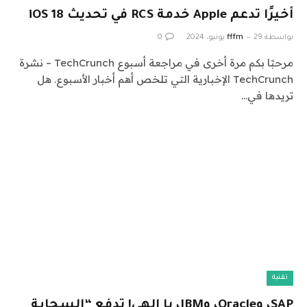
أخيرًا تدعم Apple خدمة RCS في تحديث iOS 18
بواسطة
29 يونيو، 2024
fffm
0
مرحبًا بكم مرة أخرى في مراجعة أسبوع TechCrunch – نشرة
TechCrunch الإخبارية التي تلخص أهم أخبار الأسبوع. هل
تريدها في…
تقنية
SAP، وOracle، وIBM، يا إلهي! تدفع “السحابة