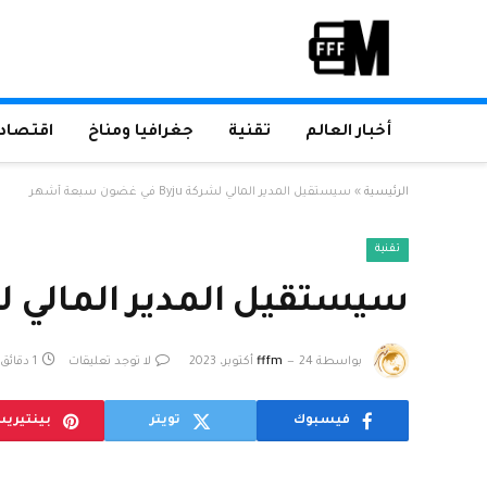
أخبار العالم
تقنية
جغرافيا ومناخ
اقتصاد 
الرئيسية
»
سيستقيل المدير المالي لشركة Byju في غضون سبعة أشهر
تقنية
سيستقيل المدير المالي لشركة Byju في غضون
بواسطة
24 أكتوبر، 2023
fffm
لا توجد تعليقات
1 دقائق
فيسبوك
تويتر
بينتيري