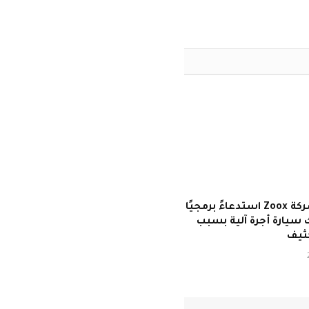
أصدرت شركة Zoox استدعاءً برمجيًا
ك سيارة أجرة آلية بسبب
كثيف