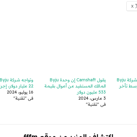
X
يستقيل المدير المالي لشركة Byju
يقول Camshaft إن وحدة Byju
سط تأخر
المالك المستفيد من أموال بقيمة
22 مليار دولار، إجراءات إفلاس
533 مليون دولار
16 يوليو، 2024
3 مارس، 2024
في "تقنية"
في "تقنية"
اكتشاف المزيد من موقع fffm