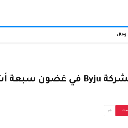
ومال
 سبعة أشهر
ست