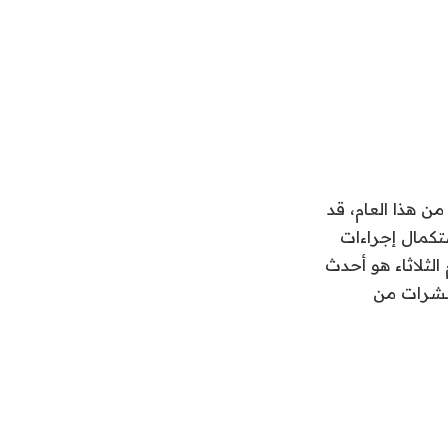
Byju كمدير مالي في أبريل من هذا العام، قد
B إن جويل ساعد في “استكمال إجراءات
لثلاثاء هو أحدث
ع العشرات من