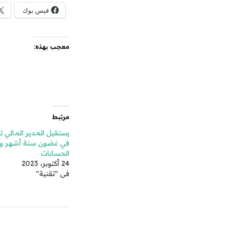
فيس بوك
معجب بهذه:
مرتبط
في غضون ستة أشهر و
الحسابات
24 أكتوبر، 2023
في "تقنية"