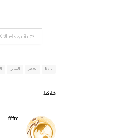
كتابة بريدك الإلكتروني...
Byju
أشهر
المالي
ال
شاركها.
fffm