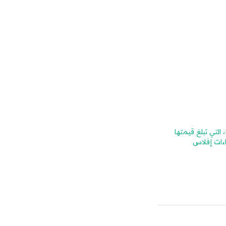
وتواجه شركة Byju، التي تبلغ قيمتها