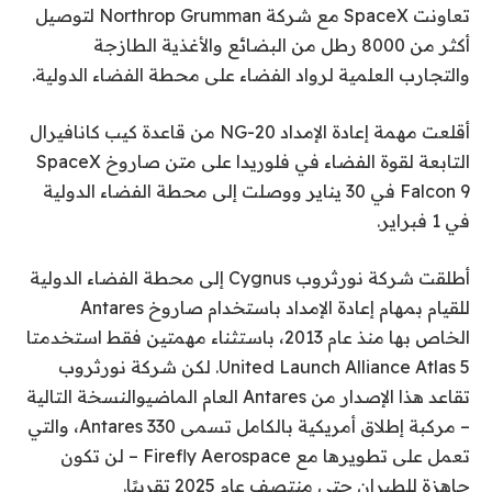
تعاونت SpaceX مع شركة Northrop Grumman لتوصيل
أكثر من 8000 رطل من البضائع والأغذية الطازجة
والتجارب العلمية لرواد الفضاء على محطة الفضاء الدولية.
أقلعت مهمة إعادة الإمداد NG-20 من قاعدة كيب كانافيرال
التابعة لقوة الفضاء في فلوريدا على متن صاروخ SpaceX
Falcon 9 في 30 يناير ووصلت إلى محطة الفضاء الدولية
في 1 فبراير.
أطلقت شركة نورثروب Cygnus إلى محطة الفضاء الدولية
للقيام بمهام إعادة الإمداد باستخدام صاروخ Antares
الخاص بها منذ عام 2013، باستثناء مهمتين فقط استخدمتا
United Launch Alliance Atlas 5. لكن شركة نورثروب
تقاعد هذا الإصدار من Antares العام الماضي
والنسخة التالية
– مركبة إطلاق أمريكية بالكامل تسمى Antares 330، والتي
تعمل على تطويرها مع Firefly Aerospace – لن تكون
جاهزة للطيران حتى منتصف عام 2025 تقريبًا.