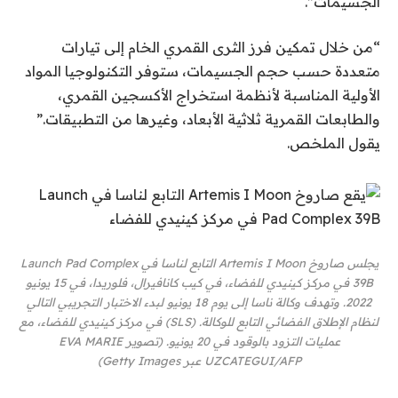
الجسيمات”.
“من خلال تمكين فرز الثرى القمري الخام إلى تيارات
متعددة حسب حجم الجسيمات، ستوفر التكنولوجيا المواد
الأولية المناسبة لأنظمة استخراج الأكسجين القمري،
والطابعات القمرية ثلاثية الأبعاد، وغيرها من التطبيقات.”
يقول الملخص.
يجلس صاروخ Artemis I Moon التابع لناسا في Launch Pad Complex
39B في مركز كينيدي للفضاء، في كيب كانافيرال، فلوريدا، في 15 يونيو
2022. وتهدف وكالة ناسا إلى يوم 18 يونيو لبدء الاختبار التجريبي التالي
لنظام الإطلاق الفضائي التابع للوكالة. (SLS) في مركز كينيدي للفضاء، مع
عمليات التزود بالوقود في 20 يونيو. (تصوير EVA MARIE
UZCATEGUI/AFP عبر Getty Images)