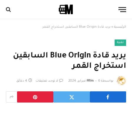
الرئيسية
»
يريد قادة Blue Origin السابقين استخراج القمر
تقنية
يريد قادة Blue Origin السابقين
استخراج القمر
بواسطة
6 فبراير، 2024
fffm
لا توجد تعليقات
4 دقائق