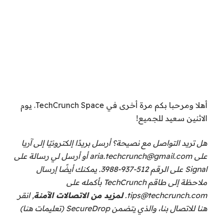
أهلا ومرحبا بكم مرة أخرى في TechCrunch Space. يوم
الاثنين سعيد للجميع!
هل تريد التواصل مع نصيحة؟ أرسل بريدًا إلكترونيًا إلى آريا
على
aria.techcrunch@gmail.com
أو أرسل لي رسالة على
Signal على الرقم 512-937-3988. يمكنك أيضًا إرسال
ملاحظة إلى طاقم TechCrunch بأكمله على
tips@techcrunch.com.
لمزيد من الاتصالات الآمنة
,
انقر
هنا للاتصال بنا
، والذي يتضمن SecureDrop (
تعليمات هنا
)