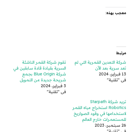
معجب بهذه:
مرتبط
شركة التعدين القمرية التي لم
تقوم شركة القمر الناشئة
تعد سرية بعد الآن
السرية بقيادة قادة سابقين في
13 فبراير، 2024
شركة Blue Origin بجمع
في "تقنية"
شريحة جديدة من التمويل
3 فبراير، 2024
في "تقنية"
تريد شركة Starpath
Robotics استخراج مياه القمر
لاستخدامها في وقود الصواريخ
للمستعمرات خارج العالم
26 سبتمبر، 2023
في "تقنية"