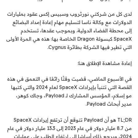
لدى كل من شركتي نورثروب وسبيس إكس عقود بمليارات
الدولارات مع وكالة ناسا لتسليم مهام إعادة إمداد البضائع
إلى محطة الفضاء الدولية. وبموجب عقدها، تستخدم
SpaceX كبسولة Dragon الخاصة بها؛ هذه هي المرة الأولى
التي تطير فيها الشركة بطائرة Cygnus.
إعادة مشاهدة الإطلاق هنا:
في الأسبوع الماضي، قضيت وقتًا رائعًا في التعمق في هذه
القصة التي تتنبأ بإيرادات SpaceX لعام 2024 والتي كتبها
مو إسلام، المؤسس المشارك لـ Payload، وجاك كوهر،
مدير أبحاث Payload.
TL;DR هو أن Payload تتوقع أن ترتفع إيرادات SpaceX
من 8.7 مليار دولار في عام 2023 إلى 13.3 مليار دولار في عام
2024، ويرجع ذلك أساسًا إلى ارتفاع الطلب على عمليات