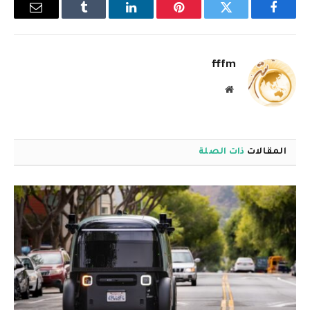
فيسبوك
تويتر
بينتيريست
لينكدإن
Tumblr
البريد
الإلكترو
fffm
موقع
الويب
المقالات
ذات الصلة