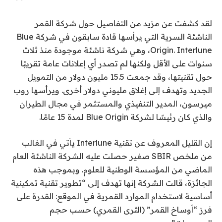
لقد كشفت عن مزيد من التفاصيل حول شركة القمر
الناشئة السرية التي يرأسها قادة سابقون في شركة Blue
Interlune
Origin.
، وهي شركة ناشئة موجودة منذ ثلاث
سنوات على الأقل ولكنها لم تصدر أي إعلانات عامة تقريبًا
حول تقنيتها، وقد جمعت 15.5 مليون دولار من التمويل
الجديد وتهدف إلى إغلاق مليوني دولار أخرى. ويرأسها روب
ميرسون، المدير التنفيذي والمستثمر في مجال الطيران
والذي كان رئيسًا لشركة Blue Origin لمدة 15 عامًا.
إن القليل المعروف عن تقنية Interlune يأتي في الغالب
من ملخص SBIR صغير حصلت عليه الشركة الناشئة العام
الماضي من المؤسسة الوطنية للعلوم. وبموجب هذه
الجائزة، قالت الشركة إنها تهدف إلى “تطوير تقنية تمكينية
أساسية لاستخدام الموارد القمرية في الموقع: القدرة على
فرز “أوساخ القمر” (الثرى القمري) حسب حجم