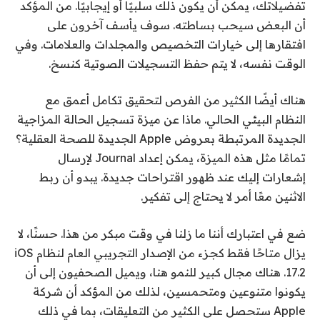
تفضيلاتك، يمكن أن يكون ذلك سلبيًا أو إيجابيًا. من المؤكد
أن البعض سيحب بساطته. سوف يأسف آخرون على
افتقارها إلى خيارات التخصيص والمجلدات والعلامات. وفي
الوقت نفسه، لا يتم حفظ التسجيلات الصوتية كنسخ.
هناك أيضًا الكثير من الفرص لتحقيق تكامل أعمق مع
النظام البيئي الحالي. ماذا عن ميزة تسجيل الحالة المزاجية
الجديدة المرتبطة بعروض Apple الجديدة للصحة العقلية؟
تمامًا مثل هذه الميزة، يمكن إعداد Journal لإرسال
إشعارات إليك عند ظهور اقتراحات جديدة. يبدو أن ربط
الاثنين معًا أمر لا يحتاج إلى تفكير.
ضع في اعتبارك أننا ما زلنا في وقت مبكر من هذا. حسنًا، لا
يزال متاحًا فقط كجزء من الإصدار التجريبي العام لنظام iOS
17.2. هناك مجال كبير للنمو هنا، ويميل الصحفيون إلى أن
يكونوا متنوعين ومتحمسين، لذلك من المؤكد أن شركة
Apple ستحصل على الكثير من التعليقات، بما في ذلك