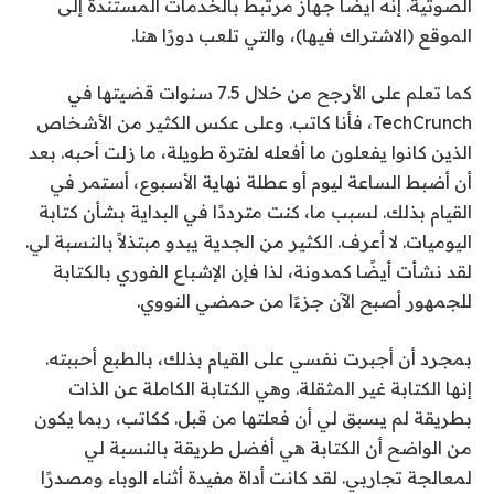
الصوتية. إنه أيضًا جهاز مرتبط بالخدمات المستندة إلى
الموقع (الاشتراك فيها)، والتي تلعب دورًا هنا.
كما تعلم على الأرجح من خلال 7.5 سنوات قضيتها في
TechCrunch، فأنا كاتب. وعلى عكس الكثير من الأشخاص
الذين كانوا يفعلون ما أفعله لفترة طويلة، ما زلت أحبه. بعد
أن أضبط الساعة ليوم أو عطلة نهاية الأسبوع، أستمر في
القيام بذلك. لسبب ما، كنت مترددًا في البداية بشأن كتابة
اليوميات. لا أعرف. الكثير من الجدية يبدو مبتذلاً بالنسبة لي.
لقد نشأت أيضًا كمدونة، لذا فإن الإشباع الفوري بالكتابة
للجمهور أصبح الآن جزءًا من حمضي النووي.
بمجرد أن أجبرت نفسي على القيام بذلك، بالطبع أحببته.
إنها الكتابة غير المثقلة. وهي الكتابة الكاملة عن الذات
بطريقة لم يسبق لي أن فعلتها من قبل. ككاتب، ربما يكون
من الواضح أن الكتابة هي أفضل طريقة بالنسبة لي
لمعالجة تجاربي. لقد كانت أداة مفيدة أثناء الوباء ومصدرًا