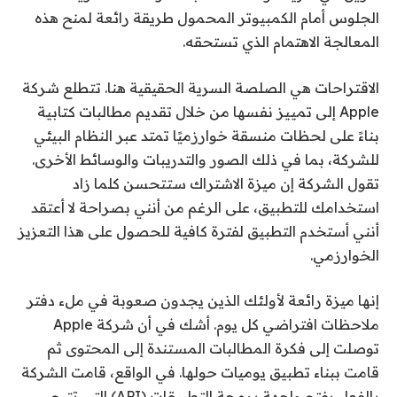
الجلوس أمام الكمبيوتر المحمول طريقة رائعة لمنح هذه
المعالجة الاهتمام الذي تستحقه.
الاقتراحات هي الصلصة السرية الحقيقية هنا. تتطلع شركة
Apple إلى تمييز نفسها من خلال تقديم مطالبات كتابية
بناءً على لحظات منسقة خوارزميًا تمتد عبر النظام البيئي
للشركة، بما في ذلك الصور والتدريبات والوسائط الأخرى.
تقول الشركة إن ميزة الاشتراك ستتحسن كلما زاد
استخدامك للتطبيق، على الرغم من أنني بصراحة لا أعتقد
أنني أستخدم التطبيق لفترة كافية للحصول على هذا التعزيز
الخوارزمي.
إنها ميزة رائعة لأولئك الذين يجدون صعوبة في ملء دفتر
ملاحظات افتراضي كل يوم. أشك في أن شركة Apple
توصلت إلى فكرة المطالبات المستندة إلى المحتوى ثم
قامت ببناء تطبيق يوميات حولها. في الواقع، قامت الشركة
بالفعل بفتح واجهة برمجة التطبيقات (API) التي تتيح