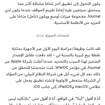
يكون التحول إلى تطبيق آخر تمامًا مشكلة أكثر مما
يستحق. سيتعين علينا إعادة تقييم الموقف عندما يكون لدى
Journal مجموعة ميزات أوسع ويكون (نأمل) متاحًا على
المزيد من الأنظمة الأساسية.
اعتمادات الصورة:
تفاحة
لقد كانت وظيفة/مزامنة اليوم الأول عبر الأجهزة بمثابة
نقطة بيع كبيرة بالنسبة لي – لقد دفعت مقابل الإصدار
المتميز لهذا السبب بالتحديد. عندما أعلنت شركة Apple عن
Journal في مؤتمر WWDC، كنت متحمسًا للتحقق من
ذلك. بعد كل شيء، أبل هي شركة النظام البيئي. من المؤكد
أن الشركة ستعطي الأولوية لإنشاء تطبيق يعمل على
نظامي macOS وiPadOS، إلى جانب iOS.
أنا لا أقول “أبدًا”. في الواقع، أنا لا أقول حتى “بالتأكيد ليس
في العام المقبل”. ولكن بينما أكتب هذا، لم تعرب الشركة