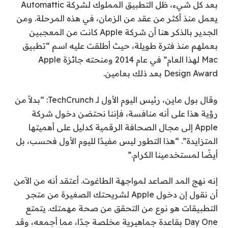
بعد كل شيء، ظل التطبيق المملوك لشركة Automattic
يعمل منذ أكثر من عقد من الزمان، في هذه المرحلة. ومن
الجدير بالذكر هنا أن شركة Apple كانت من المعجبين
بعملهم منذ فترة طويلة، حيث أطلقت عليه اسم “تطبيق
Mac لهذا العام” في عام 2014 ومنحته جائزة Apple
Design Award بعد ذلك بعامين.
وقال بول ماين، رئيس اليوم الأول لـ TechCrunch: “بدلاً من
رؤية هذا على أنه منافسة، فإننا نحتضن دخول شركة
Apple إلى مجال الصحافة الرقمية كدليل على أهميتها
المتزايدة”. “هذا التطور ليس مفيدًا لليوم الأول فحسب، بل
أيضًا لمستخدمينا الكرام.”
إنه نهج المد الصاعد لمواجهة الطاغوت. أعتقد أنه من الآمن
أن نقول إن دخول Apple لشريحتك الصغيرة من متجر
التطبيقات هو نوع من التحقق من صحة مهمتك. يتمتع
Day One بقاعدة جماهيرية مخلصة جدًا، مما أجمعه، وقد