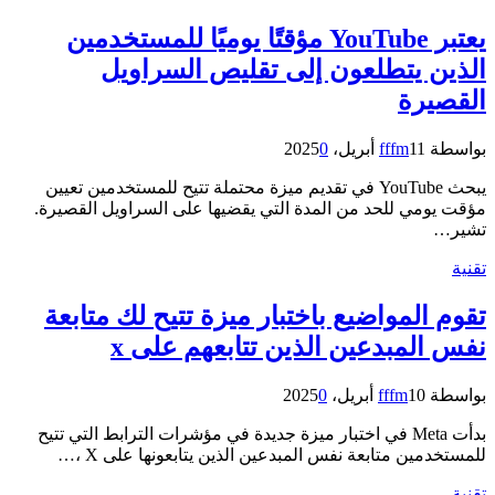
يعتبر YouTube مؤقتًا يوميًا للمستخدمين
الذين يتطلعون إلى تقليص السراويل
القصيرة
بواسطة
11 أبريل، 2025
fffm
0
يبحث YouTube في تقديم ميزة محتملة تتيح للمستخدمين تعيين
مؤقت يومي للحد من المدة التي يقضيها على السراويل القصيرة.
تشير…
تقنية
تقوم المواضيع باختبار ميزة تتيح لك متابعة
نفس المبدعين الذين تتابعهم على x
بواسطة
10 أبريل، 2025
fffm
0
بدأت Meta في اختبار ميزة جديدة في مؤشرات الترابط التي تتيح
للمستخدمين متابعة نفس المبدعين الذين يتابعونها على X ،…
تقنية