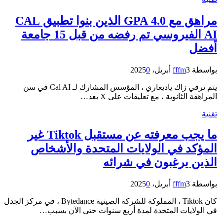
مراهق مع 4.0 GPA الذين بنوا تطبيق CAL
AI الفيروسي تم رفضه من قبل 15 جامعة
أفضل
بواسطة
3 أبريل، 2025
fffm
0
يتم ترقي زاك ياديغاري ، المؤسس المشارك لـ Cal AI في سن
المراهقة الثانوية ، مع تعليقات على X بعد…
تقنية
ما يجب معرفته عن مستقبل Tiktok غير
المؤكد في الولايات المتحدة والأشخاص
الذين يرغبون في شرائه
بواسطة
3 أبريل، 2025
fffm
0
كان Tiktok ، المملوكة للشركة الصينية Bytedance ، في مركز الجدل
في الولايات المتحدة لمدة أربع سنوات حتى الآن بسبب…