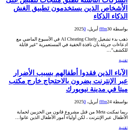
الشركات الناشئة تطلق منتجات للقبض على
الأشخاص الذين يستخدمون تطبيق الغش
الذكاء الذكاء
بواسطة
30 أبريل، 2025
fffm
0
ذهب بدء تشغيل AI Cheating Cluely في الأسبوع الماضي مع
ادعاءات جريئة بأن نافذة الخفية في المستعمرية “غير قابلة
للكشف”…
تقنية
الآباء الذين فقدوا أطفالهم بسبب الأضرار
عبر الإنترنت يضرون بالاحتجاج خارج مكتب
ميتا في مدينة نيويورك
بواسطة
24 أبريل، 2025
fffm
0
ربما تمكنت Meta من قتل مشروع قانون من الحزبين لحماية
الأطفال عبر الإنترنت ، لكن أولياء أمور الأطفال الذين عانوا…
تقنية