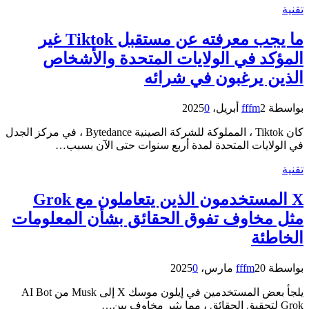
تقنية
ما يجب معرفته عن مستقبل Tiktok غير
المؤكد في الولايات المتحدة والأشخاص
الذين يرغبون في شرائه
بواسطة
2 أبريل، 2025
fffm
0
كان Tiktok ، المملوكة للشركة الصينية Bytedance ، في مركز الجدل
في الولايات المتحدة لمدة أربع سنوات حتى الآن بسبب…
تقنية
X المستخدمون الذين يتعاملون مع Grok
مثل مخاوف تفوق الحقائق بشأن المعلومات
الخاطئة
بواسطة
20 مارس، 2025
fffm
0
يلجأ بعض المستخدمين في إيلون موسك X إلى Musk من AI Bot
Grok لتحقيق الحقائق ، مما يثير مخاوف بين…