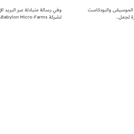
 مجال بث الموسيقى والبودكاست
وفي رسالة متبادلة عبر البريد ال
رة لجعل…
لشركة Babylon Micro-Farms، قائلاً: “سنوفر هذه المنتجات في كل…