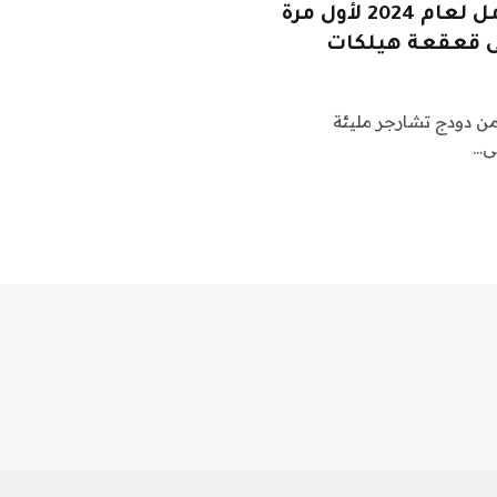
تظهر سيارة دودج تشارجر الكهربائية بالكامل لعام 2024 لأول مرة
تى قعقعة هيلكات
الكامل من دودج تشارجر مليئة
لى…