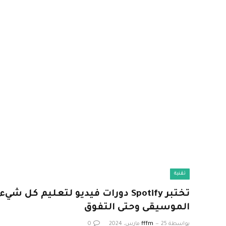
تقنية
تختبر Spotify دورات فيديو لتعليم كل ش
الموسيقى وحتى التفوق
بواسطة
25 مارس، 2024
fffm
0